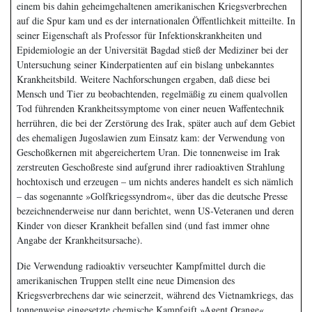
einem bis dahin geheimgehaltenen amerikanischen Kriegsverbrechen
auf die Spur kam und es der internationalen Öffentlichkeit mitteilte. In
seiner Eigenschaft als Professor für Infektionskrankheiten und
Epidemiologie an der Universität Bagdad stieß der Mediziner bei der
Untersuchung seiner Kinderpatienten auf ein bislang unbekanntes
Krankheitsbild. Weitere Nachforschungen ergaben, daß diese bei
Mensch und Tier zu beobachtenden, regelmäßig zu einem qualvollen
Tod führenden Krankheitssymptome von einer neuen Waffentechnik
herrühren, die bei der Zerstörung des Irak, später auch auf dem Gebiet
des ehemaligen Jugoslawien zum Einsatz kam: der Verwendung von
Geschoßkernen mit abgereichertem Uran. Die tonnenweise im Irak
zerstreuten Geschoßreste sind aufgrund ihrer radioaktiven Strahlung
hochtoxisch und erzeugen – um nichts anderes handelt es sich nämlich
– das sogenannte »Golfkriegssyndrom«, über das die deutsche Presse
bezeichnenderweise nur dann berichtet, wenn US-Veteranen und deren
Kinder von dieser Krankheit befallen sind (und fast immer ohne
Angabe der Krankheitsursache).
Die Verwendung radioaktiv verseuchter Kampfmittel durch die
amerikanischen Truppen stellt eine neue Dimension des
Kriegsverbrechens dar wie seinerzeit, während des Vietnamkriegs, das
tonnenweise eingesetzte chemische Kampfgift »Agent Orange«.