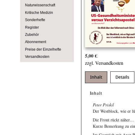
Naturwissenschaft
Kritische Medizin
Sonderhefte
Register
Zubehör
Abonnement
Preise der Einzelhefte
5,00 €
Versandkosten
zzgl. Versandkosten
Inhalt
Details
Inhalt
Peter Priskil
Der Westblock, wie er lü
Die Front rückt näher…
Kurze Bemerkung zu ein
Im Gespräch mit Aron Pi