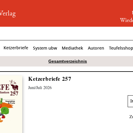
rlag
Wiede
Ketzerbriefe
System ubw
Mediathek
Autoren
Teufelssho
Gesamtverzeichnis
Ketzerbriefe 257
Juni/Juli 2026
I
Z