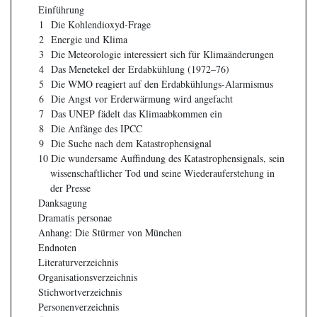
Einführung
1
Die Kohlendioxyd-Frage
2
Energie und Klima
3
Die Meteorologie interessiert sich für Klimaänderungen
4
Das Menetekel der Erdabkühlung (1972–76)
5
Die WMO reagiert auf den Erdabkühlungs-Alarmismus
6
Die Angst vor Erderwärmung wird angefacht
7
Das UNEP fädelt das Klimaabkommen ein
8
Die Anfänge des IPCC
9
Die Suche nach dem Katastrophensignal
10
Die wundersame Auffindung des Katastrophensignals, sein
wissenschaftlicher Tod und seine Wiederauferstehung in
der Presse
Danksagung
Dramatis personae
Anhang: Die Stürmer von München
Endnoten
Literaturverzeichnis
Organisationsverzeichnis
Stichwortverzeichnis
Personenverzeichnis