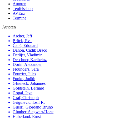
Autoren
Teufelsshop
AVEnz
Termine
Autoren
Archer, Jeff
Brück, Eva
Čalić, Edouard
Danon, Cadik Braco
Dedijer, Vladimir
Deschner, Karlheinz
Dorin, Alexander
Flounders, Sara
Fourrier, Jules
Funke, Judith
Glasneck, Johannes
Goldstein, Bernard
Gopal, Jaya
Graf, Christoph
Grigulevic, Iosif R.
Guerri, Giordano Bruno
Günther, Siegwart-Horst
Haberland, Ernst