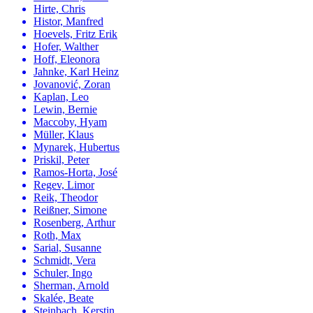
Hirte, Chris
Histor, Manfred
Hoevels, Fritz Erik
Hofer, Walther
Hoff, Eleonora
Jahnke, Karl Heinz
Jovanović, Zoran
Kaplan, Leo
Lewin, Bernie
Maccoby, Hyam
Müller, Klaus
Mynarek, Hubertus
Priskil, Peter
Ramos-Horta, José
Regev, Limor
Reik, Theodor
Reißner, Simone
Rosenberg, Arthur
Roth, Max
Sarial, Susanne
Schmidt, Vera
Schuler, Ingo
Sherman, Arnold
Skalée, Beate
Steinbach, Kerstin