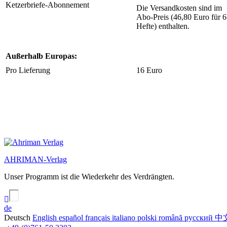
Ketzerbriefe-Abonnement
Die Versandkosten sind im
Abo-Preis (46,80 Euro für 6
Hefte) enthalten.
Außerhalb Europas:
Pro Lieferung
16 Euro
AHRIMAN-Verlag
Unser Programm ist die Wiederkehr des Verdrängten.
de
Deutsch
English
español
français
italiano
polski
română
русский
中