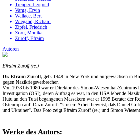
Trepper, Leopold
Varga, Ervin
Wallace, Bert
Wiegand, Richard
Zipfel, Friedrich
Zorn, Monika
Zuroff, Efraim
Autoren
Efraim Zuroff (re.)
Dr. Efraim Zuroff
, geb. 1948 in New York und aufgewachsen in Bro
gegen Nazikriegsverbrecher.
Von 1978 bis 1980 war er Direktor des Simon-Wiesenthal-Zentrums in
Investigation (OSI), deren Auftrag es war, in den USA lebende Nazi
Hutu an den Tutsi begangenen Massakern war er 1995 Berater der Re
Osteuropa auf. Dazu Zuroff: "Unsere Arbeit beweist, daß Daniel Gol
und Ukrainer". Das Foto zeigt Efraim Zuroff (re.) und Simon Wiesent
Werke des Autors: