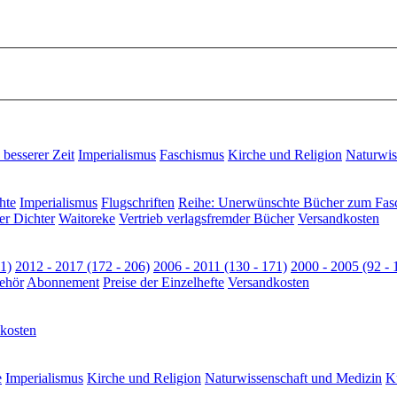
besserer Zeit
Imperialismus
Faschismus
Kirche und Religion
Naturwis
hte
Imperialismus
Flugschriften
Reihe: Unerwünschte Bücher zum Fas
er Dichter
Waitoreke
Vertrieb verlagsfremder Bücher
Versandkosten
1)
2012 - 2017 (172 - 206)
2006 - 2011 (130 - 171)
2000 - 2005 (92 - 
ehör
Abonnement
Preise der Einzelhefte
Versandkosten
kosten
e
Imperialismus
Kirche und Religion
Naturwissenschaft und Medizin
Ku