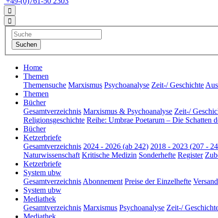
+49-(0)761-50 2303
Home
Themen
Themensuche
Marxismus
Psychoanalyse
Zeit-/ Geschichte
Aus 
Themen
Bücher
Gesamtverzeichnis
Marxismus & Psychoanalyse
Zeit-/ Geschic
Religionsgeschichte
Reihe: Umbrae Poetarum – Die Schatten d
Bücher
Ketzerbriefe
Gesamtverzeichnis
2024 - 2026 (ab 242)
2018 - 2023 (207 - 24
Naturwissenschaft
Kritische Medizin
Sonderhefte
Register
Zub
Ketzerbriefe
System ubw
Gesamtverzeichnis
Abonnement
Preise der Einzelhefte
Versand
System ubw
Mediathek
Gesamtverzeichnis
Marxismus
Psychoanalyse
Zeit-/ Geschicht
Mediathek