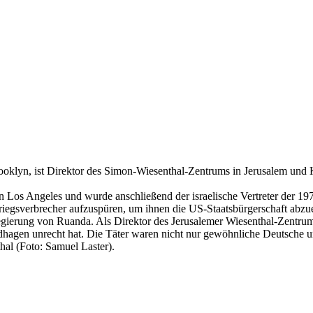
oklyn, ist Direktor des Simon-Wiesenthal-Zentrums in Jerusalem und 
 Los Angeles und wurde anschließend der israelische Vertreter der 19
kriegs­verbrecher aufzuspüren, um ihnen die US-Staats­bürgerschaft a
gierung von Ruanda. Als Direktor des Jerusalemer Wiesenthal-Zentrum
dhagen unrecht hat. Die Täter waren nicht nur gewöhnliche Deutsche un
hal (Foto: Samuel Laster).