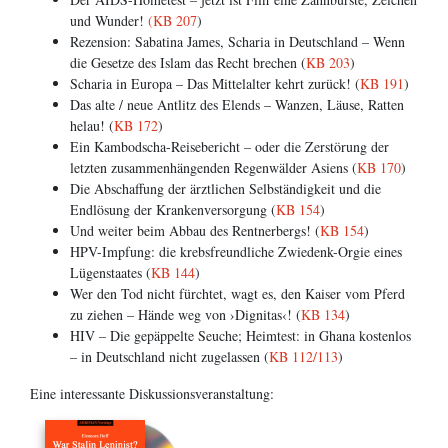
und Wunder!
(KB 207
)
Rezension: Sabatina James, Scharia in Deutschland – Wenn
die Gesetze des Islam das Recht brechen (
KB 203
)
Scharia in Europa – Das Mittelalter kehrt zurück! (
KB 191
)
Das alte / neue Antlitz des Elends – Wanzen, Läuse, Ratten
helau! (
KB 172
)
Ein Kambodscha-Reisebericht – oder die Zerstörung der
letzten zusammenhängenden Regenwälder Asiens (
KB 170
)
Die Abschaffung der ärztlichen Selbständigkeit und die
Endlösung der Krankenversorgung (
KB 154
)
Und weiter beim Abbau des Rentnerbergs! (
KB 154
)
HPV-Impfung: die krebsfreundliche Zwiedenk-Orgie eines
Lügenstaates (
KB 144
)
Wer den Tod nicht fürchtet, wagt es, den Kaiser vom Pferd
zu ziehen – Hände weg von ›Dignitas‹! (
KB 134
)
HIV – Die gepäppelte Seuche; Heimtest: in Ghana kostenlos
– in Deutschland nicht zugelassen (
KB 112/113
)
Eine interessante Diskussionsveranstaltung: