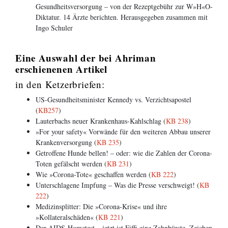
Gesundheitsversorgung – von der Rezeptgebühr zur W»H«O-
Diktatur. 14 Ärzte berichten. Herausgegeben zusammen mit
Ingo Schuler
Eine Auswahl der bei Ahriman
erschienenen Artikel
in den Ketzerbriefen:
US-Gesundheitsminister Kennedy vs. Verzichtsapostel
(
KB257
)
Lauterbachs neuer Krankenhaus-Kahlschlag (
KB 238
)
»For your safety« Vorwände für den weiteren Abbau unserer
Krankenversorgung (
KB 235
)
Getroffene Hunde bellen! – oder: wie die Zahlen der Corona-
Toten gefälscht werden (
KB 231
)
Wie »Corona-Tote« geschaffen werden (
KB 222
)
Unterschlagene Impfung – Was die Presse verschweigt! (
KB
222
)
Medizinsplitter: Die »Corona-Krise« und ihre
»Kollateralschäden« (
KB 221
)
Der AIDS-Hometest – jetzt ist Fiffi eine Zahnbürste, Zeichen