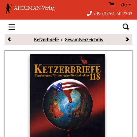
de
AHRIMAN-Verlag
+49-(0)761-50 2303
Ketzerbriefe
Gesamtverzeichnis