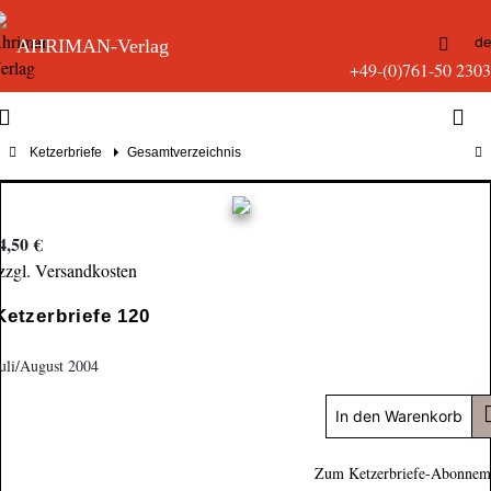
d
AHRIMAN-Verlag
+49-(0)761-50 2303
Ketzerbriefe
Gesamtverzeichnis
4,50 €
zzgl. Versandkosten
Ketzerbriefe 120
uli/August 2004
In den Warenkorb
Zum Ketzerbriefe-Abonnem