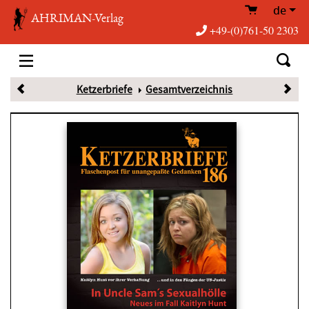
de
AHRIMAN-Verlag
+49-(0)761-50 2303
Ketzerbriefe
Gesamtverzeichnis