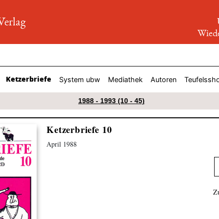
rlag
Wiede
Ketzerbriefe
System ubw
Mediathek
Autoren
Teufelssh
1988 - 1993 (10 - 45)
Ketzerbriefe 10
April 1988
Z