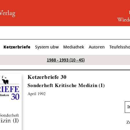
rlag
Wiede
Ketzerbriefe
System ubw
Mediathek
Autoren
Teufelssh
1988 - 1993 (10 - 45)
Ketzerbriefe 30
Sonderheft Kritische Medizin (I)
April 1992
I
Z