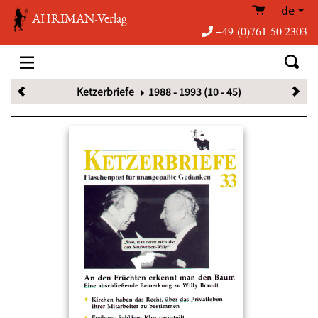
de
AHRIMAN-Verlag
+49-(0)761-50 2303
Ketzerbriefe
1988 - 1993 (10 - 45)