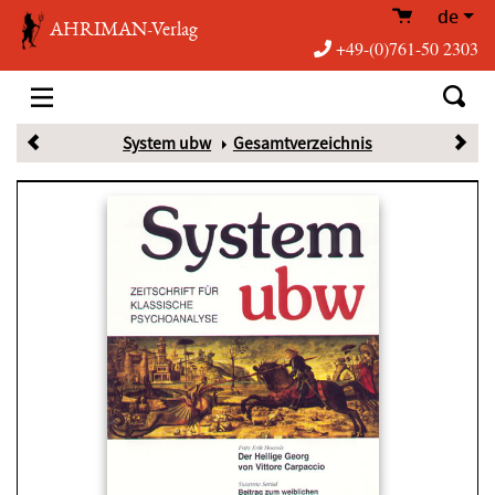
de
AHRIMAN-Verlag
+49-(0)761-50 2303
System ubw
Gesamtverzeichnis