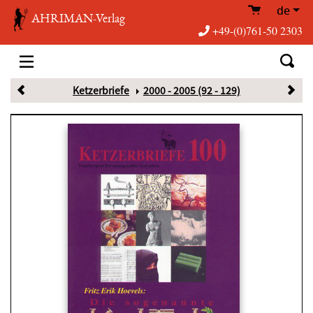
de
AHRIMAN-Verlag
+49-(0)761-50 2303
Ketzerbriefe
2000 - 2005 (92 - 129)