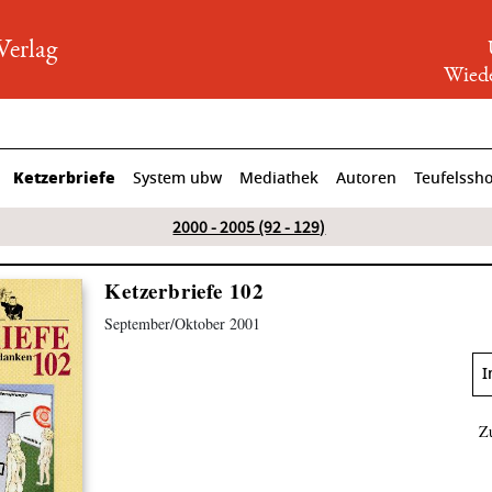
rlag
Wiede
Ketzerbriefe
System ubw
Mediathek
Autoren
Teufelssh
2000 - 2005 (92 - 129)
Ketzerbriefe 102
September/Oktober 2001
I
Z