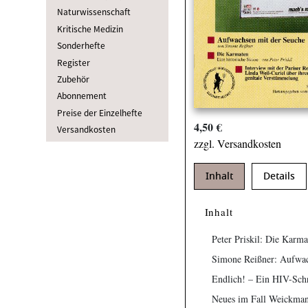
Naturwissenschaft
Kritische Medizin
Sonderhefte
Register
Zubehör
Abonnement
Preise der Einzelhefte
4,50 €
Versandkosten
zzgl. Versandkosten
Inhalt
Details
Inhalt
Peter Priskil: Die Karma
Simone Reißner: Aufwac
Endlich! – Ein HIV-Schn
Neues im Fall Weickmann