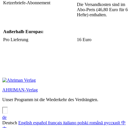
Ketzerbriefe-Abonnement
Die Versandkosten sind im
Abo-Preis (46,80 Euro für 6
Hefte) enthalten.
Außerhalb Europas:
Pro Lieferung
16 Euro
AHRIMAN-Verlag
Unser Programm ist die Wiederkehr des Verdrängten.
de
Deutsch
English
español
français
italiano
polski
română
русский
中