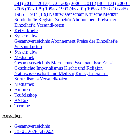
241)
2012 - 2017 (172 - 206)
2006 - 2011 (130 - 171)
2000 -
2005 (92 - 129)
1994 - 1999 (46 - 91)
1988 - 1993 (10 - 45)
1985 - 1987 (1-9)
Naturwissenschaft
Kritische Medizin
Sonderhefte
Register
Zubehör
Abonnement
Preise der
Einzelhefte
Versandkosten
Ketzerbriefe
System ubw
Gesamtverzeichnis
Abonnement
Preise der Einzelhefte
Versandkosten
System ubw
Mediathek
Gesamtverzeichnis
Marxismus
Psychoanalyse
Zeit-/
Geschichte
Imperialismus
Kirche und Religion
Naturwissenschaft und Medizin
Kunst, Literatur -
Surrealismus
Versandkosten
Mediathek
Autoren
Teufelsshop
AVEnz
Termine
Ausgaben
Gesamtverzeichnis
2024 - 2026 (ab 242)