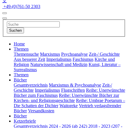
文
+49-(0)761-50 2303
Home
Themen
Themensuche
Marxismus
Psychoanalyse
Zeit-/ Geschichte
Aus besserer Zeit
Imperialismus
Faschismus
Kirche und
Religion
Naturwissenschaft und Medizin
Kunst, Literatur –
Surrealismus
Themen
Bücher
Gesamtverzeichnis
Marxismus & Psychoanalyse
Zeit-/
Geschichte
Imperialismus
Flugschriften
Reihe: Unerwünschte
Bücher zum Faschismus
Reihe: Unerwünschte Bücher zur
Kirchen- und Religionsgeschichte
Reihe: Umbrae Poetarum –
Die Schatten der Dichter
Waitoreke
Vertrieb verlagsfremder
Bücher
Versandkosten
Bücher
Ketzerbriefe
Gesamtverzeichnis
2024 - 2026 (ab 242)
2018 - 2023 (207 -