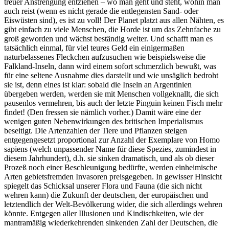
treuer Anstrengung entziehen – wo man geht und steht, wohin man
auch reist (wenn es nicht gerade die entlegensten Sand- oder
Eiswüsten sind), es ist zu voll! Der Planet platzt aus allen Nähten, es
gibt einfach zu viele Menschen, die Horde ist um das Zehnfache zu
groß geworden und wächst beständig weiter. Und schafft man es
tatsächlich einmal, für viel teures Geld ein einigermaßen
naturbelassenes Fleckchen aufzusuchen wie beispielsweise die
Falkland-Inseln, dann wird einem sofort schmerzlich bewußt, was
für eine seltene Ausnahme dies darstellt und wie unsäglich bedroht
sie ist, denn eines ist klar: sobald die Inseln an Argentinien
übergeben werden, werden sie mit Menschen vollgeknallt, die sich
pausenlos vermehren, bis auch der letzte Pinguin keinen Fisch mehr
findet! (Den fressen sie nämlich vorher.) Damit wäre eine der
wenigen guten Nebenwirkungen des britischen Imperialismus
beseitigt. Die Artenzahlen der Tiere und Pflanzen steigen
entgegengesetzt proportional zur Anzahl der Exemplare von Homo
sapiens (welch unpassender Name für diese Spezies, zumindest in
diesem Jahrhundert), d.h. sie sinken dramatisch, und als ob dieser
Prozeß noch einer Beschleunigung bedürfte, werden einheimische
Arten gebietsfremden Invasoren preisgegeben. In gewisser Hinsicht
spiegelt das Schicksal unserer Flora und Fauna (die sich nicht
wehren kann) die Zukunft der deutschen, der europäischen und
letztendlich der Welt-Bevölkerung wider, die sich allerdings wehren
könnte. Entgegen aller Illusionen und Kindischkeiten, wie der
mantramäßig wiederkehrenden sinkenden Zahl der Deutschen, die