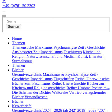
文
+49-(0)761-50 2303
Home
Themen
Themensuche
Marxismus
Psychoanalyse
Zeit-/ Geschichte
Aus besserer Zeit
Imperialismus
Faschismus
Kirche und
Religion
Naturwissenschaft und Medizin
Kunst, Literatur –
Surrealismus
Themen
Bücher
Gesamtverzeichnis
Marxismus & Psychoanalyse
Zeit-/
Geschichte
Imperialismus
Flugschriften
Reihe: Unerwünschte
Bücher zum Faschismus
Reihe: Unerwünschte Bücher zur
Kirchen- und Religionsgeschichte
Reihe: Umbrae Poetarum –
Die Schatten der Dichter
Waitoreke
Vertrieb verlagsfremder
Bücher
Versandkosten
Bücher
Ketzerbriefe
Gesamtverzeichnis
2024 - 2026 (ab 242)
2018 - 2023 (207 -