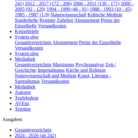
241)
2012 - 2017 (172 - 206)
2006 - 2011 (130 - 171)
2000 -
2005 (92 - 129)
1994 - 1999 (46 - 91)
1988 - 1993 (10 - 45)
1985 - 1987 (1-9)
Naturwissenschaft
Kritische Medizin
Sonderhefte
Register
Zubehör
Abonnement
Preise der
Einzelhefte
Versandkosten
Ketzerbriefe
System ubw
Gesamtverzeichnis
Abonnement
Preise der Einzelhefte
Versandkosten
System ubw
Mediathek
Gesamtverzeichnis
Marxismus
Psychoanalyse
Zeit-/
Geschichte
Imperialismus
Kirche und Religion
Naturwissenschaft und Medizin
Kunst, Literatur -
Surrealismus
Versandkosten
Mediathek
Autoren
Teufelsshop
AVEnz
Termine
Ausgaben
Gesamtverzeichnis
2024 - 2026 (ab 242)