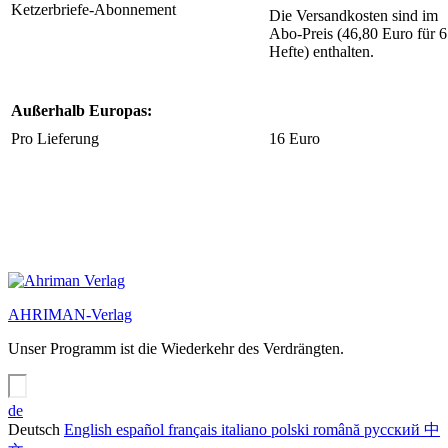
Ketzerbriefe-Abonnement
Die Versandkosten sind im
Abo-Preis (46,80 Euro für 6
Hefte) enthalten.
Außerhalb Europas:
Pro Lieferung
16 Euro
AHRIMAN-Verlag
Unser Programm ist die Wiederkehr des Verdrängten.
de
Deutsch
English
español
français
italiano
polski
română
русский
中