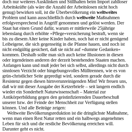
doch nur weiteres Ausklinken und Stillhalten beim Import zahlloser
Arbeitskräfte (als wäre die Anzahl der Arbeitslosen nicht hoch
genug) bewirken soll, ist die Überbevölkerung ein
weltweites
Problem und kann ausschließlich durch
weltweite
Maßnahmen
erfolgversprechend in Angriff genommen und gelöst werden. Der
Staat hat einen Grund dafür, warum er mittlerweile 25jährige
lebenslang durch erhöhte »Pflege«versicherung bestraft, wenn sie
bis zu diesem Alter keine Kinder haben, noch hat er nicht genügend
Leibeigene, die sich gegenseitig in die Pfanne hauen, und noch ist
nicht endgültig gesichert, daß sie nicht auf »dumme Gedanken«
kommen. Deshalb sollte man sich auch keine Illusionen in diesen
oder irgendeinen anderen der derzeit bestehenden Staaten machen.
Anfangen kann und muß jeder bei sich selbst, allerdings nicht durch
sinnlosen Verzicht oder hingebungsvolles Mülltrennen, wie es von
grün-christlicher Seite gepredigt wird, sondern gerade durch die
Resistenz gegen diesen hirnverunreinigenden Mist! Wir freuen uns,
daß wir mit dieser Ausgabe der Ketzerbriefe – seit langem endlich
wieder ein Sonderheft Naturwissenschaft – Material zur
Antikörperbildung gegen den geistinfizierenden Dauerbeschuß
unserer bzw. der Feinde der Menschheit zur Verfügung stellen
können. Und alle Beiträge zeigen:
Weltweite Bevölkerungsreduktion ist die dringlichste Maßnahme,
wenn man einen Rest Natur retten und ein halbwegs angenehmes
Leben für sich und die restliche Bevölkerung erreichen will.
Darunter geht es nicht.