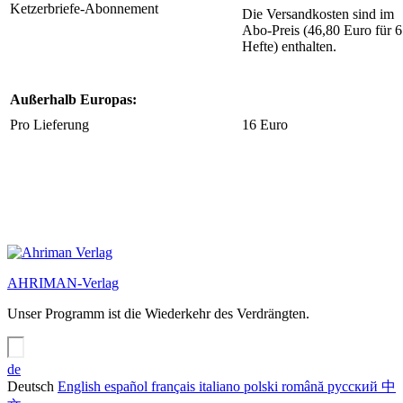
Ketzerbriefe-Abonnement
Die Versandkosten sind im
Abo-Preis (46,80 Euro für 6
Hefte) enthalten.
Außerhalb Europas:
Pro Lieferung
16 Euro
AHRIMAN-Verlag
Unser Programm ist die Wiederkehr des Verdrängten.
de
Deutsch
English
español
français
italiano
polski
română
русский
中