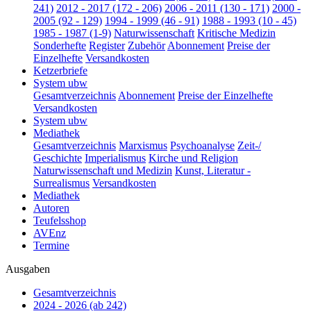
241)
2012 - 2017 (172 - 206)
2006 - 2011 (130 - 171)
2000 -
2005 (92 - 129)
1994 - 1999 (46 - 91)
1988 - 1993 (10 - 45)
1985 - 1987 (1-9)
Naturwissenschaft
Kritische Medizin
Sonderhefte
Register
Zubehör
Abonnement
Preise der
Einzelhefte
Versandkosten
Ketzerbriefe
System ubw
Gesamtverzeichnis
Abonnement
Preise der Einzelhefte
Versandkosten
System ubw
Mediathek
Gesamtverzeichnis
Marxismus
Psychoanalyse
Zeit-/
Geschichte
Imperialismus
Kirche und Religion
Naturwissenschaft und Medizin
Kunst, Literatur -
Surrealismus
Versandkosten
Mediathek
Autoren
Teufelsshop
AVEnz
Termine
Ausgaben
Gesamtverzeichnis
2024 - 2026 (ab 242)