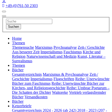
文
+49-(0)761-50 2303
Home
Themen
Themensuche
Marxismus
Psychoanalyse
Zeit-/ Geschichte
Aus besserer Zeit
Imperialismus
Faschismus
Kirche und
Religion
Naturwissenschaft und Medizin
Kunst, Literatur –
Surrealismus
Themen
Bücher
Gesamtverzeichnis
Marxismus & Psychoanalyse
Zeit-/
Geschichte
Imperialismus
Flugschriften
Reihe: Unerwünschte
Bücher zum Faschismus
Reihe: Unerwünschte Bücher zur
Kirchen- und Religionsgeschichte
Reihe: Umbrae Poetarum –
Die Schatten der Dichter
Waitoreke
Vertrieb verlagsfremder
Bücher
Versandkosten
Bücher
Ketzerbriefe
Gesamtverzeichnis
2024 - 2026 (ab 242)
2018 - 2023 (207 -