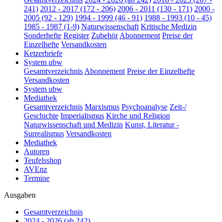
241)
2012 - 2017 (172 - 206)
2006 - 2011 (130 - 171)
2000 -
2005 (92 - 129)
1994 - 1999 (46 - 91)
1988 - 1993 (10 - 45)
1985 - 1987 (1-9)
Naturwissenschaft
Kritische Medizin
Sonderhefte
Register
Zubehör
Abonnement
Preise der
Einzelhefte
Versandkosten
Ketzerbriefe
System ubw
Gesamtverzeichnis
Abonnement
Preise der Einzelhefte
Versandkosten
System ubw
Mediathek
Gesamtverzeichnis
Marxismus
Psychoanalyse
Zeit-/
Geschichte
Imperialismus
Kirche und Religion
Naturwissenschaft und Medizin
Kunst, Literatur -
Surrealismus
Versandkosten
Mediathek
Autoren
Teufelsshop
AVEnz
Termine
Ausgaben
Gesamtverzeichnis
2024 - 2026 (ab 242)