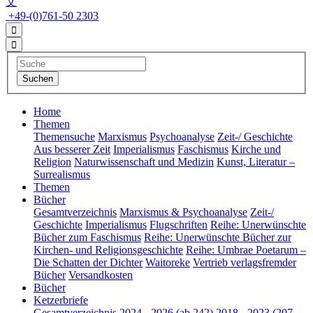
文
+49-(0)761-50 2303
Home
Themen
Themensuche
Marxismus
Psychoanalyse
Zeit-/ Geschichte
Aus besserer Zeit
Imperialismus
Faschismus
Kirche und
Religion
Naturwissenschaft und Medizin
Kunst, Literatur –
Surrealismus
Themen
Bücher
Gesamtverzeichnis
Marxismus & Psychoanalyse
Zeit-/
Geschichte
Imperialismus
Flugschriften
Reihe: Unerwünschte
Bücher zum Faschismus
Reihe: Unerwünschte Bücher zur
Kirchen- und Religionsgeschichte
Reihe: Umbrae Poetarum –
Die Schatten der Dichter
Waitoreke
Vertrieb verlagsfremder
Bücher
Versandkosten
Bücher
Ketzerbriefe
Gesamtverzeichnis
2024 - 2026 (ab 242)
2018 - 2023 (207 -