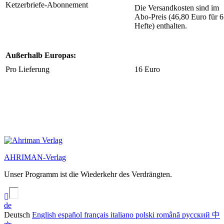
Ketzerbriefe-Abonnement
Die Versandkosten sind im
Abo-Preis (46,80 Euro für 6
Hefte) enthalten.
Außerhalb Europas:
Pro Lieferung
16 Euro
AHRIMAN-Verlag
Unser Programm ist die Wiederkehr des Verdrängten.
de
Deutsch
English
español
français
italiano
polski
română
русский
中