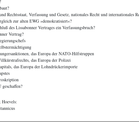
?
baut?
nd Rechtsstaat, Verfassung und Gesetz, nationales Recht und internationales R
gleich zur alten EWG »demokratisiert«?
chluß des Lissabonner Vertrages ein Verfassungsbruch?
nner Vertrag?
gierungschefs
lbstermächtigung
ngersanktionen, das Europa der NATO-Hilfstruppen
lkürstrafrechts, das Europa der Polizei
pitals, das Europa der Lohndrückerimporte
pstes
oskription
 geschaffen?
k Hoevels:
itannicus