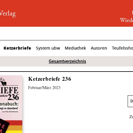
rlag
Wiede
Ketzerbriefe
System ubw
Mediathek
Autoren
Teufelssh
Gesamtverzeichnis
Ketzerbriefe 236
Februar/März 2023
I
Z