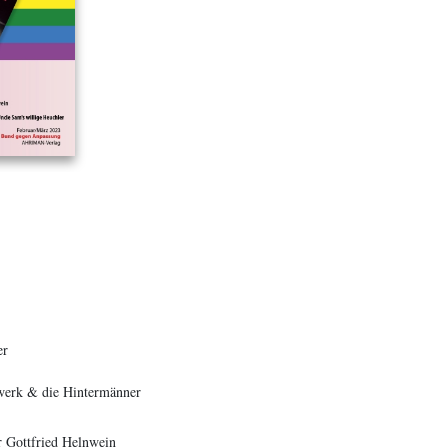
er
werk & die Hintermänner
 Gottfried Helnwein