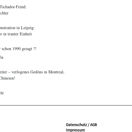
Tschador-Feind:
chler
tration in Leipzig:
r in trauter Einheit
r schon 1990 gesagt ?!
la
eiter – verlogenes Gedöns in Montreal,
Chinesen!
ele
Datenschutz / AGB
Impressum