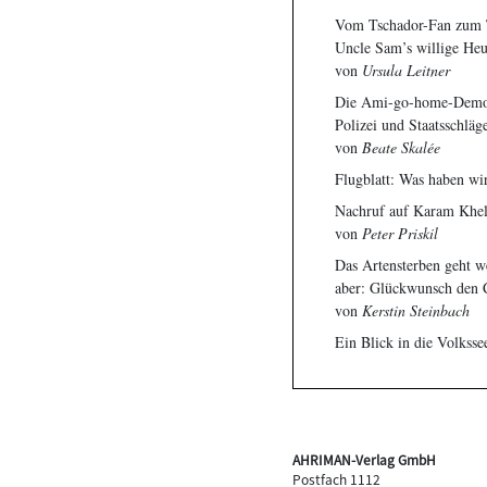
Vom Tschador-Fan zum 
Uncle Sam’s willige Heu
von
Ursula Leitner
Die Ami-go-home-Demons
Polizei und Staatsschläge
von
Beate Skalée
Flugblatt: Was haben wi
Nachruf auf Karam Khel
von
Peter Priskil
Das Artensterben geht w
aber: Glückwunsch den 
von
Kerstin Steinbach
Ein Blick in die Volksse
AHRIMAN-Verlag GmbH
Postfach 1112