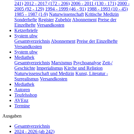
241)
2012 - 2017 (172 - 206)
2006 - 2011 (130 - 171)
2000 -
2005 (92 - 129)
1994 - 1999 (46 - 91)
1988 - 1993 (10 - 45)
1985 - 1987 (1-9)
Naturwissenschaft
Kritische Medizin
Sonderhefte
Register
Zubehör
Abonnement
Preise der
Einzelhefte
Versandkosten
Ketzerbriefe
System ubw
Gesamtverzeichnis
Abonnement
Preise der Einzelhefte
Versandkosten
System ubw
Mediathek
Gesamtverzeichnis
Marxismus
Psychoanalyse
Zeit-/
Geschichte
Imperialismus
Kirche und Religion
Naturwissenschaft und Medizin
Kunst, Literatur -
Surrealismus
Versandkosten
Mediathek
Autoren
Teufelsshop
AVEnz
Termine
Ausgaben
Gesamtverzeichnis
2024 - 2026 (ab 242)