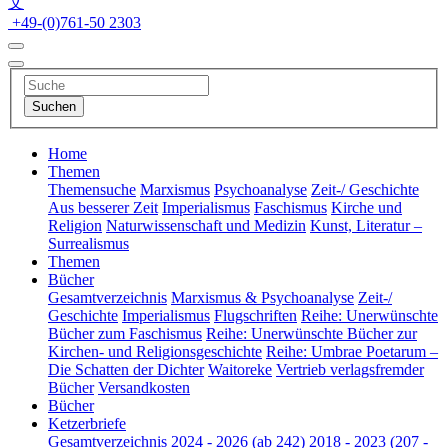
文
+49-(0)761-50 2303
Home
Themen
Themensuche
Marxismus
Psychoanalyse
Zeit-/ Geschichte
Aus besserer Zeit
Imperialismus
Faschismus
Kirche und
Religion
Naturwissenschaft und Medizin
Kunst, Literatur –
Surrealismus
Themen
Bücher
Gesamtverzeichnis
Marxismus & Psychoanalyse
Zeit-/
Geschichte
Imperialismus
Flugschriften
Reihe: Unerwünschte
Bücher zum Faschismus
Reihe: Unerwünschte Bücher zur
Kirchen- und Religionsgeschichte
Reihe: Umbrae Poetarum –
Die Schatten der Dichter
Waitoreke
Vertrieb verlagsfremder
Bücher
Versandkosten
Bücher
Ketzerbriefe
Gesamtverzeichnis
2024 - 2026 (ab 242)
2018 - 2023 (207 -