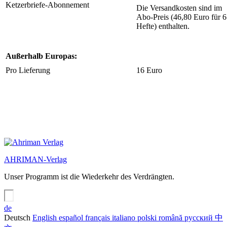
Ketzerbriefe-Abonnement
Die Versandkosten sind im
Abo-Preis (46,80 Euro für 6
Hefte) enthalten.
Außerhalb Europas:
Pro Lieferung
16 Euro
AHRIMAN-Verlag
Unser Programm ist die Wiederkehr des Verdrängten.
de
Deutsch
English
español
français
italiano
polski
română
русский
中