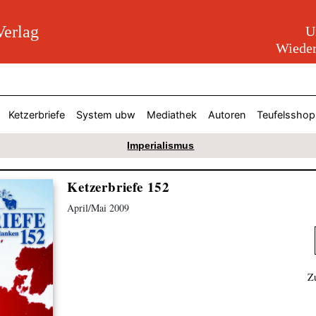
erlag
U
Wieder
Ketzerbriefe
System ubw
Mediathek
Autoren
Teufelsshop
Imperialismus
Ketzerbriefe 152
April/Mai 2009
Z