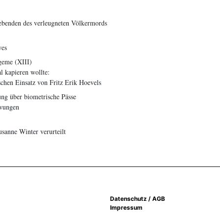
ebenden des verleugneten Völkermords
wes
geme (XIII)
 kapieren wollte:
schen Einsatz von Fritz Erik Hoevels
ng über biometrische Pässe
zwungen
anne Winter verurteilt
Datenschutz / AGB
Impressum