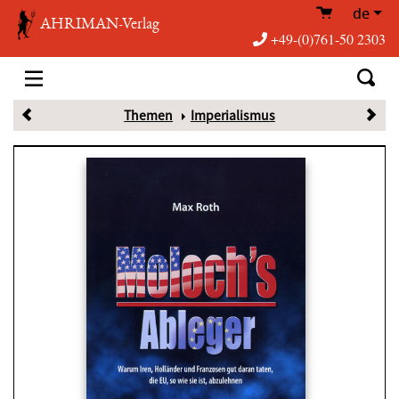
de
AHRIMAN-Verlag
+49-(0)761-50 2303
Themen
Imperialismus