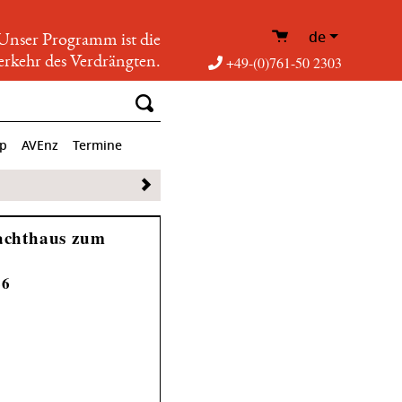
de
Unser Programm ist die
rkehr des Verdrängten.
+49-(0)761-50 2303
op
AVEnz
Termine
achthaus zum
26