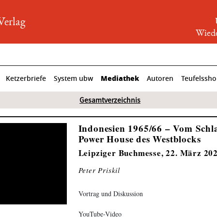
rlag
Wiede
Mediathek
Ketzerbriefe
System ubw
Autoren
Teufelssh
Gesamtverzeichnis
Indonesien 1965/66 – Vom Schl
Power House des Westblocks
Leipziger Buchmesse, 22. März 20
Peter Priskil
Vortrag und Diskussion
YouTube-Video