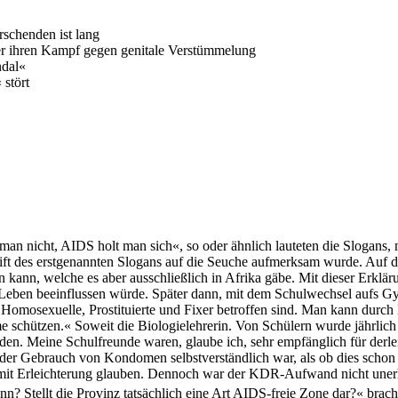
schenden ist lang
ber ihren Kampf gegen genitale Verstümmelung
ndal«
 stört
nicht, AIDS holt man sich«, so oder ähnlich lauteten die Slogans, m
chrift des erstgenannten Slogans auf die Seuche aufmerksam wurde. Auf 
ben kann, welche es aber ausschließlich in Afrika gäbe. Mit dieser Erkl
 Leben beeinflussen würde. Später dann, mit dem Schulwechsel aufs Gy
 Homosexuelle, Prostituierte und Fixer betroffen sind. Man kann durch
 schützen.« Soweit die Biologielehrerin. Von Schülern wurde jährlic
nden. Meine Schulfreunde waren, glaube ich, sehr empfänglich für der
el der Gebrauch von Kondomen selbstverständlich war, als ob dies sch
it Erleichterung glauben. Dennoch war der KDR-Aufwand nicht unerheb
? Stellt die Provinz tatsächlich eine Art AIDS-freie Zone dar?« brach