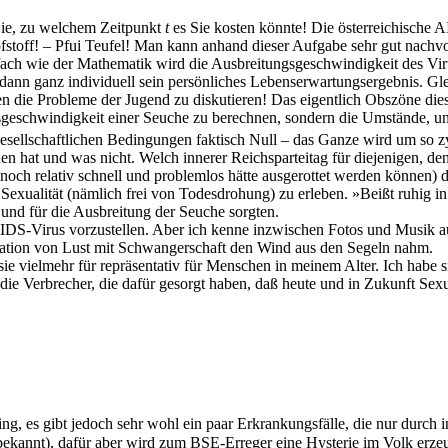
 Sie, zu welchem Zeitpunkt
t
es Sie kosten könnte! Die österreichische 
Impfstoff! – Pfui Teufel! Man kann anhand dieser Aufgabe sehr gut nachv
fach wie der Mathematik wird die Ausbreitungsgeschwindigkeit des Viru
 dann ganz individuell sein persönliches Lebenserwartungsergebnis. Gle
n die Probleme der Jugend zu diskutieren! Das eigentlich Obszöne dies
geschwindigkeit einer Seuche zu berechnen, sondern die Umstände, unt
gesellschaftlichen Bedingungen faktisch Null – das Ganze wird um so z
en hat und was nicht. Welch innerer Reichsparteitag für diejenigen, d
ch relativ schnell und problemlos hätte ausgerottet werden können) di
exualität (nämlich frei von Todesdrohung) zu erleben. »Beißt ruhig in de
und für die Ausbreitung der Seuche sorgten.
AIDS-Virus vorzustellen. Aber ich kenne inzwischen Fotos und Musik a
nation von Lust mit Schwangerschaft den Wind aus den Segeln nahm.
sie vielmehr für repräsentativ für Menschen in meinem Alter. Ich habe 
 die Verbrecher, die dafür gesorgt haben, daß heute und in Zukunft Sex
g, es gibt jedoch sehr wohl ein paar Erkrankungsfälle, die nur durch in
unbekannt), dafür aber wird zum BSE-Erreger eine Hysterie im Volk erz