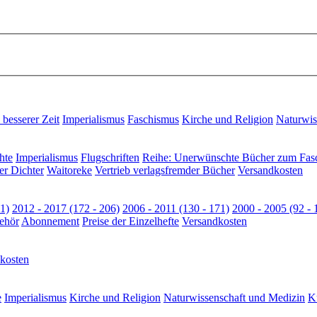
besserer Zeit
Imperialismus
Faschismus
Kirche und Religion
Naturwis
hte
Imperialismus
Flugschriften
Reihe: Unerwünschte Bücher zum Fas
er Dichter
Waitoreke
Vertrieb verlagsfremder Bücher
Versandkosten
1)
2012 - 2017 (172 - 206)
2006 - 2011 (130 - 171)
2000 - 2005 (92 - 
ehör
Abonnement
Preise der Einzelhefte
Versandkosten
kosten
e
Imperialismus
Kirche und Religion
Naturwissenschaft und Medizin
Ku