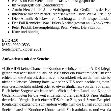
Neues im Fall Weickmann – Das Urteil ist gesprochen
Im Würgegriff der Lohndrückerei
Armin Newerla: 20 Jahre Verfolgung – das Gedächtnis der Herr
Interview mit der Pariser Rechtsanwältin Linda Weil-Curiel ü
Die »Atlantik-Brücke« – ein Nachtrag zum »Parteispendenska
Der Fall Rennicke: Was Hitlers Nachfolgestaat an »Neo-Nazis«
Peter Priskil: Leseempfehlung: Peter Weiss, Die Situation
Kurz und bündig
EUR 4,50
ISSN: 0930-0503
September/Oktober 2001
Aufwachsen mit der Seuche
»Gib AIDS keine Chance«, »Kondome schützen« und »AIDS kriegt man 
gerade mal acht Jahre alt, als ich 1987 über ein Plakat mit der Aufs
erhielt ich die Antwort, daß dies eine Krankheit sei, an der man ster
nicht die leiseste Ahnung hatte, wie sehr AIDS noch nachhaltig mein
eine Geschlechtskrankheit oder so etwas ähnliches, von der vor allem
Euch keine Sorgen: wir leben schließlich auf dem Land, und Kondome
Gedenkminuten für die weit entfernten Opfer des AIDS-Virus stattfa
der erlebte Vergleich mit einer AIDS-freien Zeit, so daß zum Beispi
Kontakten dazugehört, zum andern wollte man die Lügen schon fast m
1
Speichel aus?
)
Kondome können schließlich aufplatzen, und was dann