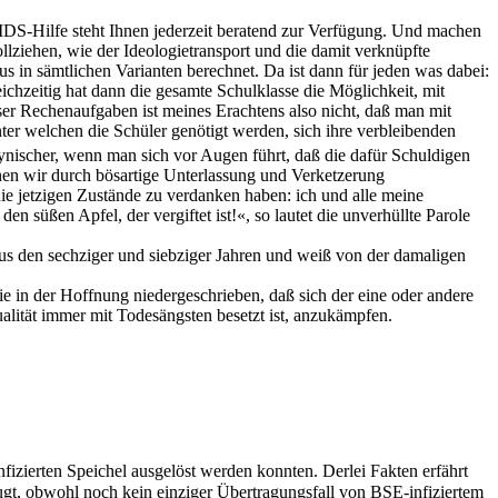
AIDS-Hilfe steht Ihnen jederzeit beratend zur Verfügung. Und machen
ollziehen, wie der Ideologietransport und die damit verknüpfte
s in sämtlichen Varianten berechnet. Da ist dann für jeden was dabei:
ichzeitig hat dann die gesamte Schulklasse die Möglichkeit, mit
er Rechenaufgaben ist meines Erachtens also nicht, daß man mit
er welchen die Schüler genötigt werden, sich ihre verbleibenden
ynischer, wenn man sich vor Augen führt, daß die dafür Schuldigen
enen wir durch bösartige Unterlassung und Verketzerung
e jetzigen Zustände zu verdanken haben: ich und alle meine
n süßen Apfel, der vergiftet ist!«, so lautet die unverhüllte Parole
us den sechziger und siebziger Jahren und weiß von der damaligen
sie in der Hoffnung niedergeschrieben, daß sich der eine oder andere
ualität immer mit Todesängsten besetzt ist, anzukämpfen.
fizierten Speichel ausgelöst werden konnten. Derlei Fakten erfährt
eugt, obwohl noch kein einziger Übertragungsfall von BSE-infiziertem