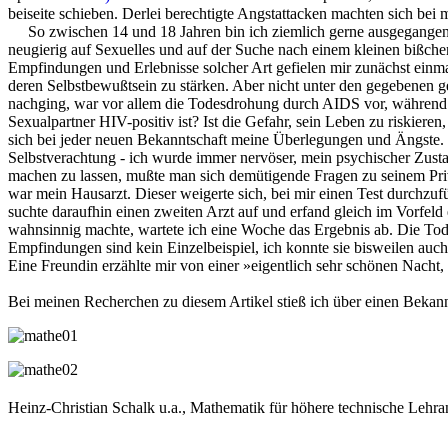
beiseite schieben. Derlei berechtigte Angstattacken machten sich bei 
So zwischen 14 und 18 Jahren bin ich ziemlich gerne ausgegangen: i
neugierig auf Sexuelles und auf der Suche nach einem kleinen bißche
Empfindungen und Erlebnisse solcher Art gefielen mir zunächst einma
deren Selbstbewußtsein zu stärken. Aber nicht unter den gegebenen 
nachging, war vor allem die Todesdrohung durch AIDS vor, während 
Sexualpartner HIV-positiv ist? Ist die Gefahr, sein Leben zu riskieren
sich bei jeder neuen Bekanntschaft meine Überlegungen und Ängste
Selbstverachtung - ich wurde immer nervöser, mein psychischer Zust
machen zu lassen, mußte man sich demütigende Fragen zu seinem Priva
war mein Hausarzt. Dieser weigerte sich, bei mir einen Test durchzuf
suchte daraufhin einen zweiten Arzt auf und erfand gleich im Vorfeld 
wahnsinnig machte, wartete ich eine Woche das Ergebnis ab. Die Tode
Empfindungen sind kein Einzelbeispiel, ich konnte sie bisweilen au
Eine Freundin erzählte mir von einer »eigentlich sehr schönen Nacht,
Bei meinen Recherchen zu diesem Artikel stieß ich über einen Beka
Heinz-Christian Schalk u.a., Mathematik für höhere technische Lehran