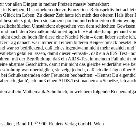
mir vor allen Dingen in meiner Freizeit massiv bemerkbar:
n Kneipen, Diskotheken oder zu Konzerten. Retrospektiv betrachtet s
n Glück im Leben. Zu dieser Zeit hatte ich mich des öfteren Hals über
l besonders gut, denn sie kamen spontan und erforderten oft ein wenig
gesellschaftlichen Umständen: abgesehen von dem schlechten Gewissen,
und nach dem Sexualkontakt unerträglich: »Hat überhaupt jemand von 
, nicht doch zu hoch für diese eine Nacht? Nein – denn lieber sterbe ic
. Der Tag danach war immer mit einem bitteren Beigeschmack besetzt
and war so bedrückend, daß ich es irgendwann nicht mehr aushielt und
tleben gefallen lassen, damit dieser »einsah«, daß ein AIDS-Test »not
ühren, mit der Begründung, daß ein AIDS-Test in meinem Fall nicht notw
eine abstruse Geschichte, damit mir nicht das gleiche widerfährt wie be
sdrohung war unerträglich, sie zeigt jedoch, daß ich die Lügen über A
ch bei Schulkameraden oder Freunden beobachten: »Kennst Du eigentli
 aber ich glaub', ich muß einen AIDS-Test machen«. »Scheiße, ich auch«
nnten auf ein Mathematik-Schulbuch, in welchem folgende Rechenaufga
2
stalten, Band III,
1990, Reniets Verlag GmbH, Wien