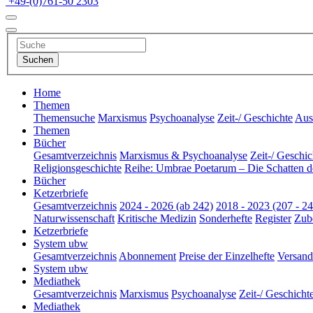
+49-(0)761-50 2303
Home
Themen
Themensuche
Marxismus
Psychoanalyse
Zeit-/ Geschichte
Aus 
Themen
Bücher
Gesamtverzeichnis
Marxismus & Psychoanalyse
Zeit-/ Geschic
Religionsgeschichte
Reihe: Umbrae Poetarum – Die Schatten d
Bücher
Ketzerbriefe
Gesamtverzeichnis
2024 - 2026 (ab 242)
2018 - 2023 (207 - 24
Naturwissenschaft
Kritische Medizin
Sonderhefte
Register
Zub
Ketzerbriefe
System ubw
Gesamtverzeichnis
Abonnement
Preise der Einzelhefte
Versand
System ubw
Mediathek
Gesamtverzeichnis
Marxismus
Psychoanalyse
Zeit-/ Geschicht
Mediathek