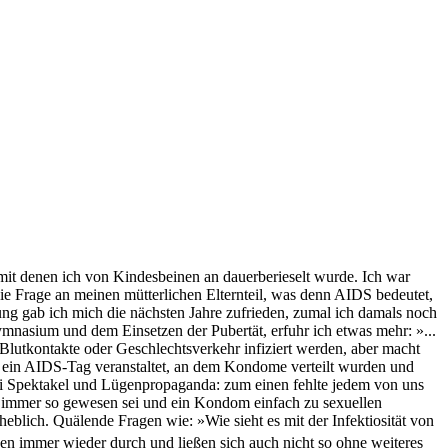
it denen ich von Kindesbeinen an dauerberieselt wurde. Ich war
die Frage an meinen mütterlichen Elternteil, was denn AIDS bedeutet,
ärung gab ich mich die nächsten Jahre zufrieden, zumal ich damals noch
mnasium und dem Einsetzen der Pubertät, erfuhr ich etwas mehr: »...
 Blutkontakte oder Geschlechtsverkehr infiziert werden, aber macht
h ein AIDS-Tag veranstaltet, an dem Kondome verteilt wurden und
lei Spektakel und Lügenpropaganda: zum einen fehlte jedem von uns
on immer so gewesen sei und ein Kondom einfach zu sexuellen
lich. Quälende Fragen wie: »Wie sieht es mit der Infektiosität von
en immer wieder durch und ließen sich auch nicht so ohne weiteres