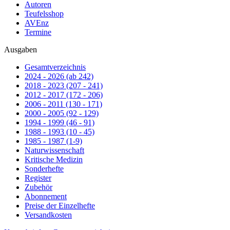
Autoren
Teufelsshop
AVEnz
Termine
Ausgaben
Gesamtverzeichnis
2024 - 2026 (ab 242)
2018 - 2023 (207 - 241)
2012 - 2017 (172 - 206)
2006 - 2011 (130 - 171)
2000 - 2005 (92 - 129)
1994 - 1999 (46 - 91)
1988 - 1993 (10 - 45)
1985 - 1987 (1-9)
Naturwissenschaft
Kritische Medizin
Sonderhefte
Register
Zubehör
Abonnement
Preise der Einzelhefte
Versandkosten