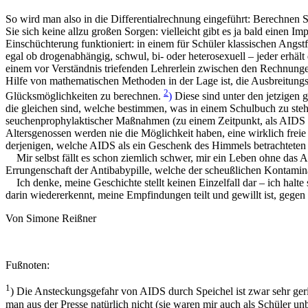
So wird man also in die Differentialrechnung eingeführt: Berechnen
Sie sich keine allzu großen Sorgen: vielleicht gibt es ja bald einen 
Einschüchterung funktioniert: in einem für Schüler klassischen Angst
egal ob drogenabhängig, schwul, bi- oder heterosexuell – jeder erhält
einem vor Verständnis triefenden Lehrerlein zwischen den Rechnunge
Hilfe von mathematischen Methoden in der Lage ist, die Ausbreitungs
2
Glücksmöglichkeiten zu berechnen.
)
Diese sind unter den jetzigen 
die gleichen sind, welche bestimmen, was in einem Schulbuch zu steh
seuchenprophylaktischer Maßnahmen (zu einem Zeitpunkt, als AIDS no
Altersgenossen werden nie die Möglichkeit haben, eine wirklich freie S
derjenigen, welche AIDS als ein Geschenk des Himmels betrachteten 
Mir selbst fällt es schon ziemlich schwer, mir ein Leben ohne das 
Errungenschaft der Antibabypille, welche der scheußlichen Kontami
Ich denke, meine Geschichte stellt keinen Einzelfall dar – ich halte 
darin wiedererkennt, meine Empfindungen teilt und gewillt ist, gegen
Von Simone Reißner
Fußnoten:
1
) Die Ansteckungsgefahr von AIDS durch Speichel ist zwar sehr gerin
man aus der Presse natürlich nicht (sie waren mir auch als Schüler 