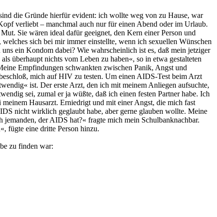
ind die Gründe hierfür evident: ich wollte weg von zu Hause, war
 Kopf verliebt – manchmal auch nur für einen Abend oder im Urlaub.
 Mut. Sie wären ideal dafür geeignet, den Kern einer Person und
 welches sich bei mir immer einstellte, wenn ich sexuellen Wünschen
uns ein Kondom dabei? Wie wahrscheinlich ist es, daß mein jetziger
h, als überhaupt nichts vom Leben zu haben«, so in etwa gestalteten
. Meine Empfindungen schwankten zwischen Panik, Angst und
 beschloß, mich auf HIV zu testen. Um einen AIDS-Test beim Arzt
wendig« ist. Der erste Arzt, den ich mit meinem Anliegen aufsuchte,
endig sei, zumal er ja wüßte, daß ich einen festen Partner habe. Ich
i meinem Hausarzt. Erniedrigt und mit einer Angst, die mich fast
IDS nicht wirklich geglaubt habe, aber gerne glauben wollte. Meine
ch jemanden, der AIDS hat?« fragte mich mein Schulbanknachbar.
, fügte eine dritte Person hinzu.
be zu finden war: