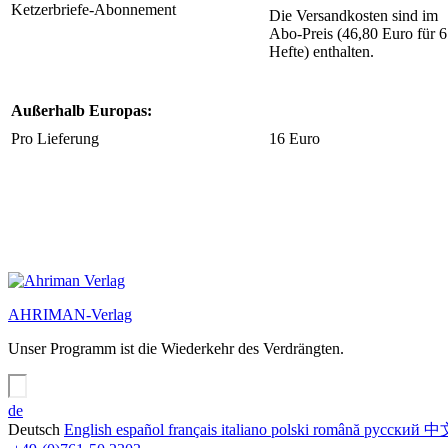
Ketzerbriefe-Abonnement
Die Versandkosten sind im
Abo-Preis (46,80 Euro für 6
Hefte) enthalten.
Außerhalb Europas:
Pro Lieferung
16 Euro
AHRIMAN-Verlag
Unser Programm ist die Wiederkehr des Verdrängten.
de
Deutsch
English
español
français
italiano
polski
română
русский
中