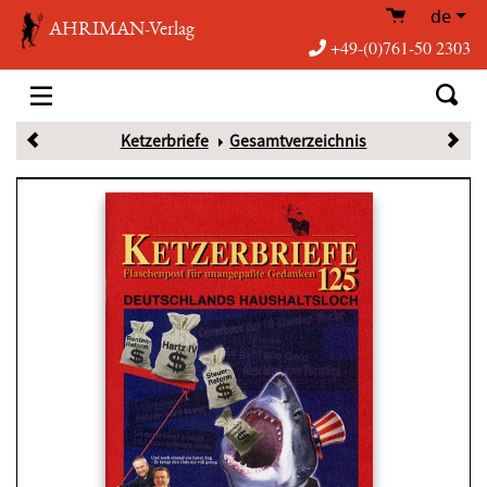
de
AHRIMAN-Verlag
+49-(0)761-50 2303
Ketzerbriefe
Gesamtverzeichnis