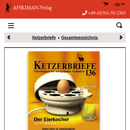
de
AHRIMAN-Verlag
+49-(0)761-50 2303
Ketzerbriefe
Gesamtverzeichnis