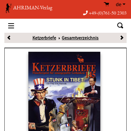
de
AHRIMAN-Verlag
+49-(0)761-50 2303
Ketzerbriefe
Gesamtverzeichnis