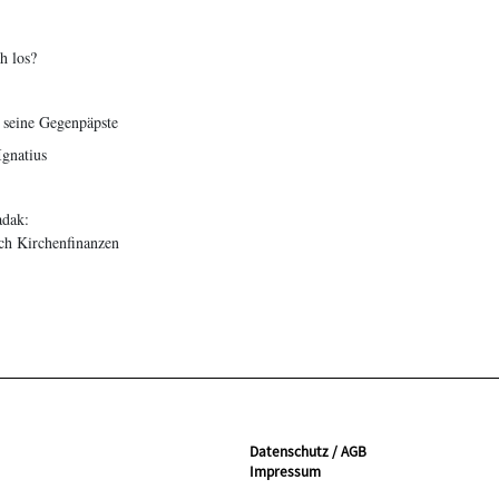
h los?
d seine Gegenpäpste
Ignatius
adak:
uch Kirchenfinanzen
Datenschutz / AGB
Impressum