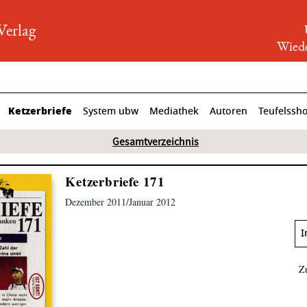
rlag
Wiede
Ketzerbriefe
System ubw
Mediathek
Autoren
Teufelssh
Gesamtverzeichnis
Ketzerbriefe 171
Dezember 2011/Januar 2012
I
Z