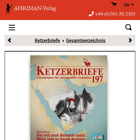
de
AHRIMAN-Verlag
+49-(0)761-50 2303
Ketzerbriefe
Gesamtverzeichnis