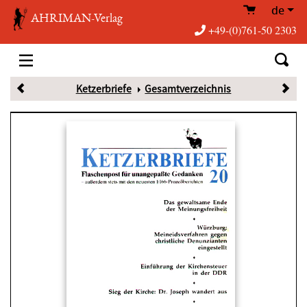
de
AHRIMAN-Verlag
+49-(0)761-50 2303
Ketzerbriefe
Gesamtverzeichnis