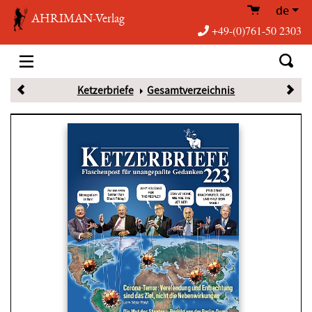
de
AHRIMAN-Verlag
+49-(0)761-50 2303
Ketzerbriefe
Gesamtverzeichnis