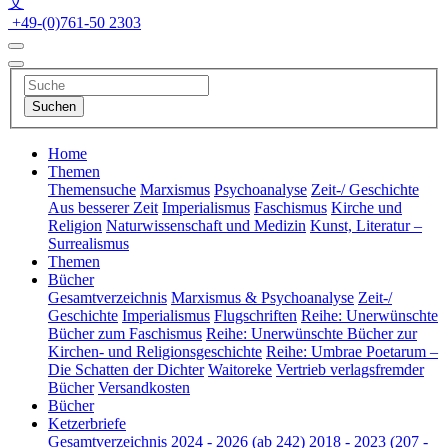
文
+49-(0)761-50 2303
Home
Themen
Themensuche
Marxismus
Psychoanalyse
Zeit-/ Geschichte
Aus besserer Zeit
Imperialismus
Faschismus
Kirche und
Religion
Naturwissenschaft und Medizin
Kunst, Literatur –
Surrealismus
Themen
Bücher
Gesamtverzeichnis
Marxismus & Psychoanalyse
Zeit-/
Geschichte
Imperialismus
Flugschriften
Reihe: Unerwünschte
Bücher zum Faschismus
Reihe: Unerwünschte Bücher zur
Kirchen- und Religionsgeschichte
Reihe: Umbrae Poetarum –
Die Schatten der Dichter
Waitoreke
Vertrieb verlagsfremder
Bücher
Versandkosten
Bücher
Ketzerbriefe
Gesamtverzeichnis
2024 - 2026 (ab 242)
2018 - 2023 (207 -