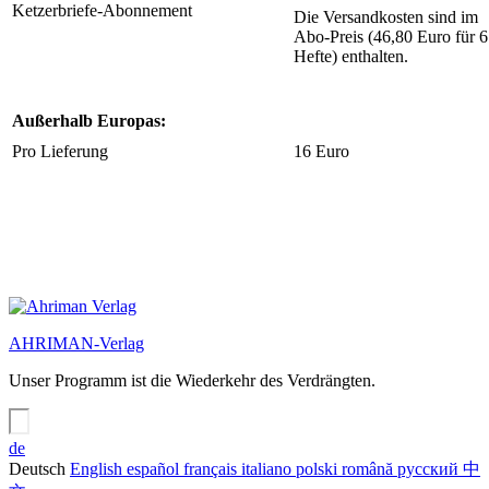
Ketzerbriefe-Abonnement
Die Versandkosten sind im
Abo-Preis (46,80 Euro für 6
Hefte) enthalten.
Außerhalb Europas:
Pro Lieferung
16 Euro
AHRIMAN-Verlag
Unser Programm ist die Wiederkehr des Verdrängten.
de
Deutsch
English
español
français
italiano
polski
română
русский
中