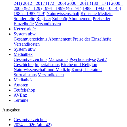
241)
2012 - 2017 (172 - 206)
2006 - 2011 (130 - 171)
2000 -
2005 (92 - 129)
1994 - 1999 (46 - 91)
1988 - 1993 (10 - 45)
1985 - 1987 (1-9)
Naturwissenschaft
Kritische Medizin
Sonderhefte
Register
Zubehör
Abonnement
Preise der
Einzelhefte
Versandkosten
Ketzerbriefe
System ubw
Gesamtverzeichnis
Abonnement
Preise der Einzelhefte
Versandkosten
System ubw
Mediathek
Gesamtverzeichnis
Marxismus
Psychoanalyse
Zeit-/
Geschichte
Imperialismus
Kirche und Religion
Naturwissenschaft und Medizin
Kunst, Literatur -
Surrealismus
Versandkosten
Mediathek
Autoren
Teufelsshop
AVEnz
Termine
Ausgaben
Gesamtverzeichnis
2024 - 2026 (ab 242)