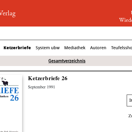
rlag
Wiede
Ketzerbriefe
System ubw
Mediathek
Autoren
Teufelssh
Gesamtverzeichnis
Ketzerbriefe 26
September 1991
I
Z