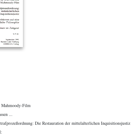
um Mahmoody-Film
ssen ...
rafprozeßordnung: Die Restauration der mittelalterlichen Inquisitionsjustiz
I: