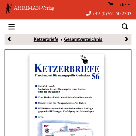
de
AHRIMAN-Verlag
+49-(0)761-50 2303
Ketzerbriefe
Gesamtverzeichnis