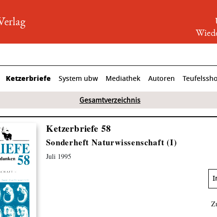
rlag
Wiede
Ketzerbriefe
System ubw
Mediathek
Autoren
Teufelssh
Gesamtverzeichnis
Ketzerbriefe 58
Sonderheft Naturwissenschaft (I)
Juli 1995
I
Z