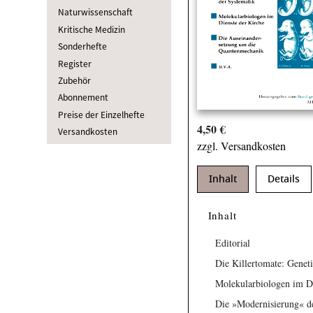
Naturwissenschaft
Kritische Medizin
Sonderhefte
Register
Zubehör
Abonnement
Preise der Einzelhefte
4,50 €
Versandkosten
zzgl. Versandkosten
Inhalt
Details
Inhalt
Editorial
Die Killertomate: Genet
Molekularbiologen im Di
Die »Modernisierung« d