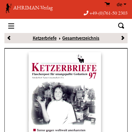
de
AHRIMAN-Verlag
+49-(0)761-50 2303
Ketzerbriefe
Gesamtverzeichnis