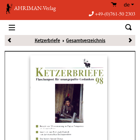
de
AHRIMAN-Verlag
+49-(0)761-50 2303
Ketzerbriefe
Gesamtverzeichnis