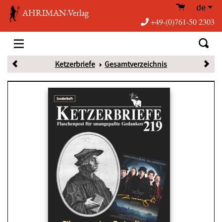
de
AHRIMAN-Verlag
+49-(0)761-50 2303
Ketzerbriefe
Gesamtverzeichnis