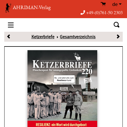
de
AHRIMAN-Verlag
+49-(0)761-50 2303
Ketzerbriefe
Gesamtverzeichnis