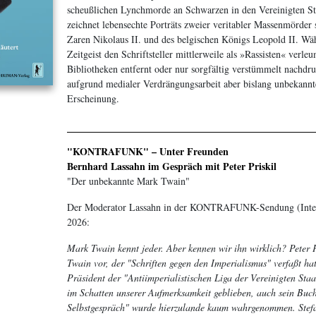
scheußlichen Lynchmorde an Schwarzen in den Vereinigten Sta
zeichnet lebensechte Porträts zweier veritabler Massenmörder s
Zaren Nikolaus II. und des belgischen Königs Leopold II. W
Zeitgeist den Schriftsteller mittlerweile als »Rassisten« verl
Bibliotheken entfernt oder nur sorgfältig verstümmelt nachdruck
aufgrund medialer Verdrängungsarbeit aber bislang unbekann
Erscheinung.
"KONTRAFUNK" – Unter Freunden
Bernhard Lassahn im Gespräch mit Peter Priskil
"Der unbekannte Mark Twain"
Der Moderator Lassahn in der KONTRAFUNK-Sendung (Inter
2026:
Mark Twain kennt jeder. Aber kennen wir ihn wirklich? Peter P
Twain vor, der "Schriften gegen den Imperialismus" verfaßt hat
Präsident der "Antiimperialistischen Liga der Vereinigten Staa
im Schatten unserer Aufmerksamkeit geblieben, auch sein Buc
Selbstgespräch" wurde hierzulande kaum wahrgenommen. Stef