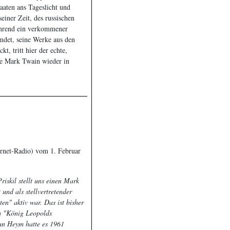
aten ans Tageslicht und
einer Zeit, des russischen
ährend ein verkommener
eumdet, seine Werke aus den
t, tritt hier der echte,
te Mark Twain wieder in
net-Radio) vom 1. Februar
riskil stellt uns einen Mark
 und als stellvertretender
ten" aktiv war. Das ist bisher
h "König Leopolds
an Heym hatte es 1961