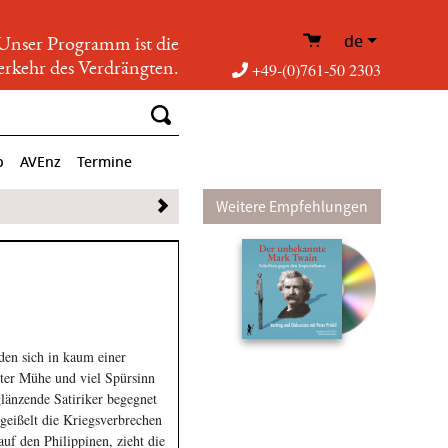
de
Unser Programm ist die
rkehr des Verdrängten.
+49-(0)761-50 2303
p
AVEnz
Termine
Weitere Empfehlungen
en sich in kaum einer
ter Mühe und viel Spürsinn
glänzende Satiriker begegnet
geißelt die Kriegsverbrechen
uf den Philippinen, zieht die