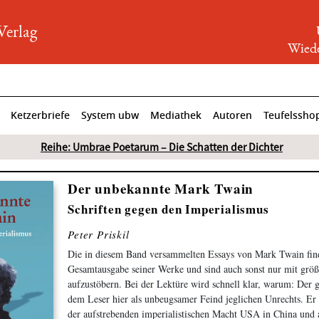
rlag
Wiede
Ketzerbriefe
System ubw
Mediathek
Autoren
Teufelssho
Reihe: Umbrae Poetarum – Die Schatten der Dichter
Der unbekannte Mark Twain
Schriften gegen den Imperialismus
Peter Priskil
Die in diesem Band versammelten Essays von Mark Twain find
Gesamtausgabe seiner Werke und sind auch sonst nur mit größ
aufzustöbern. Bei der Lektüre wird schnell klar, warum: Der 
dem Leser hier als unbeugsamer Feind jeglichen Unrechts. Er 
der aufstrebenden imperialistischen Macht USA in China und a