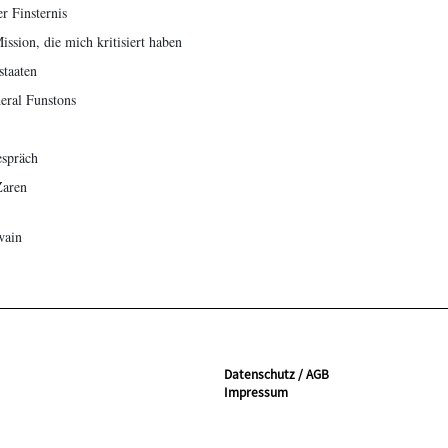
er Finsternis
ssion, die mich kritisiert haben
staaten
eral Funstons
espräch
Zaren
wain
Datenschutz / AGB
Impressum