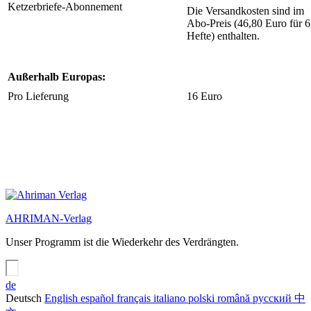
Ketzerbriefe-Abonnement
Die Versandkosten sind im
Abo-Preis (46,80 Euro für 6
Hefte) enthalten.
Außerhalb Europas:
Pro Lieferung
16 Euro
AHRIMAN-Verlag
Unser Programm ist die Wiederkehr des Verdrängten.
de
Deutsch
English
español
français
italiano
polski
română
русский
中