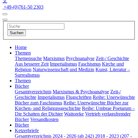
文
+49-(0)761-50 2303
Home
Themen
Themensuche
Marxismus
Psychoanalyse
Zeit-/ Geschichte
Aus besserer Zeit
Imperialismus
Faschismus
Kirche und
Religion
Naturwissenschaft und Medizin
Kunst, Literatur –
Surrealismus
Themen
Bücher
Gesamtverzeichnis
Marxismus & Psychoanalyse
Zeit-/
Geschichte
Imperialismus
Flugschriften
Reihe: Unerwünschte
Bücher zum Faschismus
Reihe: Unerwünschte Bücher zur
Kirchen- und Religionsgeschichte
Reihe: Umbrae Poetarum –
Die Schatten der Dichter
Waitoreke
Vertrieb verlagsfremder
Bücher
Versandkosten
Bücher
Ketzerbriefe
Gesamtverzeichnis
2024 - 2026 (ab 242)
2018 - 2023 (207 -