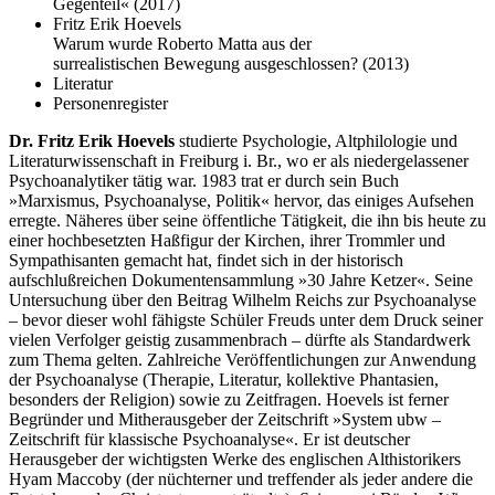
Gegenteil« (2017)
Fritz Erik Hoevels
Warum wurde Roberto Matta aus der
surrealistischen Bewegung ausgeschlossen? (2013)
Literatur
Personenregister
Dr. Fritz Erik Hoevels
studierte Psychologie, Altphilologie und
Literaturwissenschaft in Frei­burg i. Br., wo er als niedergelassener
Psycho­analytiker tätig war. 1983 trat er durch sein Buch
»Marxismus, Psychoanalyse, Politik«
her­vor, das einiges Aufsehen
erregte. Näheres über seine öffentliche Tätigkeit, die ihn bis heute zu
einer hochbesetzten Haßfigur der Kirchen, ihrer Trommler und
Sympathisanten gemacht hat, findet sich in der historisch
aufschlußreichen Dokumentensammlung »30 Jahre Ketzer«
. Seine
Untersuchung über den Beitrag Wilhelm Reichs zur Psychoanalyse
– bevor dieser wohl fähigste Schüler Freuds unter dem Druck seiner
vielen Verfolger geistig zusammenbrach – dürf­te als Standardwerk
zum Thema gelten
. Zahlreiche Veröffentlichungen zur Anwendung
der Psychoanalyse (Therapie, Literatur, kollek­tive Phantasien,
besonders der Religion) sowie zu Zeitfragen. Hoevels ist ferner
Begründer und Mitherausgeber der Zeitschrift »System ubw –
Zeitschrift für klassische Psychoanalyse«
. Er ist deutscher
Herausgeber der wichtigsten Werke des englischen Althistorikers
Hyam Maccoby (der nüchterner und treffender als jeder andere die