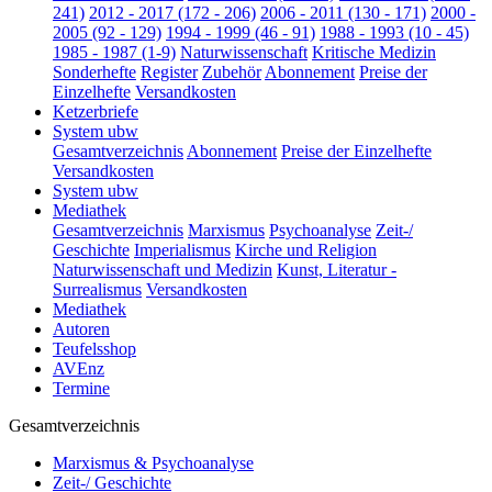
241)
2012 - 2017 (172 - 206)
2006 - 2011 (130 - 171)
2000 -
2005 (92 - 129)
1994 - 1999 (46 - 91)
1988 - 1993 (10 - 45)
1985 - 1987 (1-9)
Naturwissenschaft
Kritische Medizin
Sonderhefte
Register
Zubehör
Abonnement
Preise der
Einzelhefte
Versandkosten
Ketzerbriefe
System ubw
Gesamtverzeichnis
Abonnement
Preise der Einzelhefte
Versandkosten
System ubw
Mediathek
Gesamtverzeichnis
Marxismus
Psychoanalyse
Zeit-/
Geschichte
Imperialismus
Kirche und Religion
Naturwissenschaft und Medizin
Kunst, Literatur -
Surrealismus
Versandkosten
Mediathek
Autoren
Teufelsshop
AVEnz
Termine
Gesamtverzeichnis
Marxismus & Psychoanalyse
Zeit-/ Geschichte