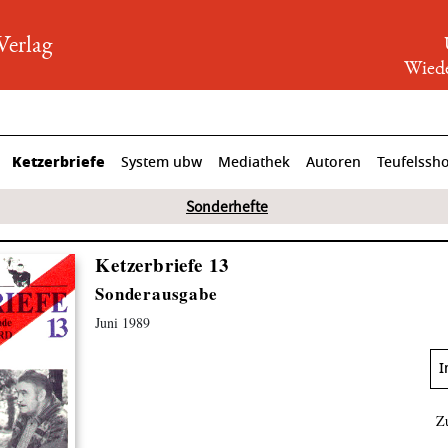
rlag
Wiede
Ketzerbriefe
System ubw
Mediathek
Autoren
Teufelssh
Sonderhefte
Ketzerbriefe 13
Sonderausgabe
Juni 1989
I
Z