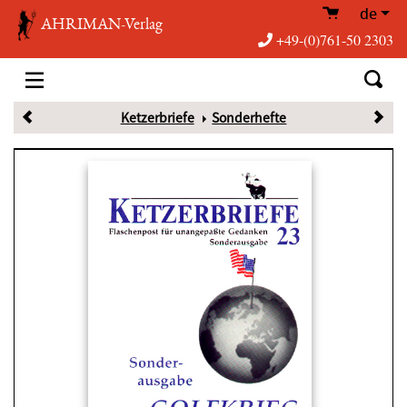
de
AHRIMAN-Verlag
+49-(0)761-50 2303
Ketzerbriefe
Sonderhefte