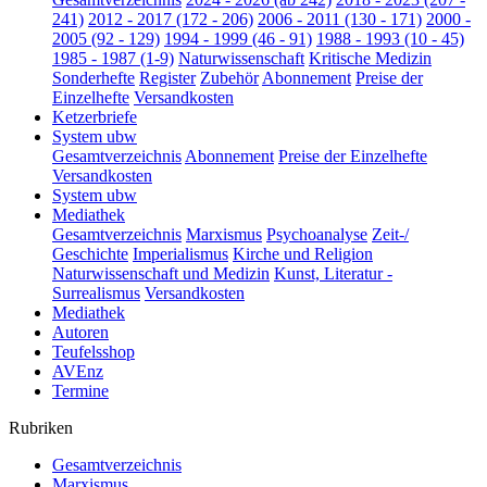
241)
2012 - 2017 (172 - 206)
2006 - 2011 (130 - 171)
2000 -
2005 (92 - 129)
1994 - 1999 (46 - 91)
1988 - 1993 (10 - 45)
1985 - 1987 (1-9)
Naturwissenschaft
Kritische Medizin
Sonderhefte
Register
Zubehör
Abonnement
Preise der
Einzelhefte
Versandkosten
Ketzerbriefe
System ubw
Gesamtverzeichnis
Abonnement
Preise der Einzelhefte
Versandkosten
System ubw
Mediathek
Gesamtverzeichnis
Marxismus
Psychoanalyse
Zeit-/
Geschichte
Imperialismus
Kirche und Religion
Naturwissenschaft und Medizin
Kunst, Literatur -
Surrealismus
Versandkosten
Mediathek
Autoren
Teufelsshop
AVEnz
Termine
Rubriken
Gesamtverzeichnis
Marxismus