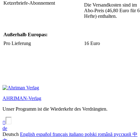
Ketzerbriefe-Abonnement
Die Versandkosten sind im
Abo-Preis (46,80 Euro für 6
Hefte) enthalten.
Außerhalb Europas:
Pro Lieferung
16 Euro
AHRIMAN-Verlag
Unser Programm ist die Wiederkehr des Verdrängten.
de
Deutsch
English
español
français
italiano
polski
română
русский
中