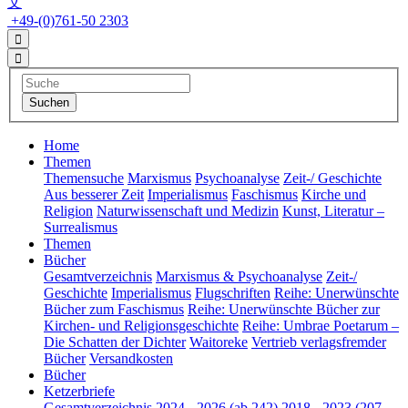
文
+49-(0)761-50 2303
Home
Themen
Themensuche
Marxismus
Psychoanalyse
Zeit-/ Geschichte
Aus besserer Zeit
Imperialismus
Faschismus
Kirche und
Religion
Naturwissenschaft und Medizin
Kunst, Literatur –
Surrealismus
Themen
Bücher
Gesamtverzeichnis
Marxismus & Psychoanalyse
Zeit-/
Geschichte
Imperialismus
Flugschriften
Reihe: Unerwünschte
Bücher zum Faschismus
Reihe: Unerwünschte Bücher zur
Kirchen- und Religionsgeschichte
Reihe: Umbrae Poetarum –
Die Schatten der Dichter
Waitoreke
Vertrieb verlagsfremder
Bücher
Versandkosten
Bücher
Ketzerbriefe
Gesamtverzeichnis
2024 - 2026 (ab 242)
2018 - 2023 (207 -