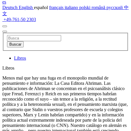
es
Deutsch
English
español
français
italiano
polski
română
русский
中
文
+49-761-50 2303
Libros
Libros
Menos mal que hay una fuga en el monopolio mundial de
pensamiento e información: La Casa Editora Ahriman. Las
publicaciones de Ahriman se concentran en el psicoanálisis clásico
(que Freud, Ferenzci y Reich en sus primeros tiempos habrían
reconocido como el suyo – sin temor a la religión, a la rectitud
política y a la heteronomía sexual), en el pensamiento marxista (que,
al contrario que Stalin o vuestros profesores de escuela y colegios
superiores, Marx y Lenin habrían compartido) y en la información
política actual extremamente indeseada por parte de la policia del
pensamiento internacional (o CNN). Nuestro catálogo en alemán es
más amplio – pero nuestro internacional también está creciendo.