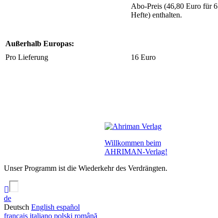
Abo-Preis (46,80 Euro für 6
Hefte) enthalten.
Außerhalb Europas:
Pro Lieferung
16 Euro
Willkommen beim
AHRIMAN-Verlag!
Unser Programm ist die Wiederkehr des Verdrängten.
de
Deutsch
English
español
français
italiano
polski
română