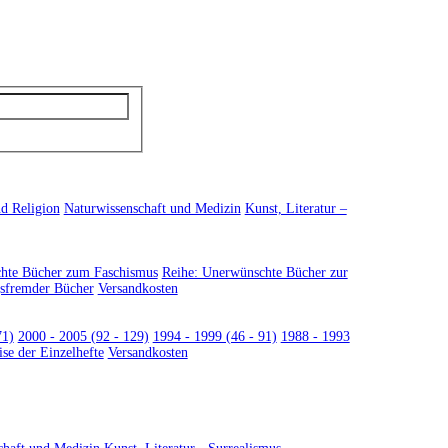
d Religion
Naturwissenschaft und Medizin
Kunst, Literatur –
hte Bücher zum Faschismus
Reihe: Unerwünschte Bücher zur
gsfremder Bücher
Versandkosten
71)
2000 - 2005 (92 - 129)
1994 - 1999 (46 - 91)
1988 - 1993
ise der Einzelhefte
Versandkosten