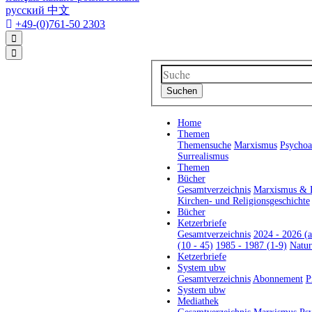
русский
中文
+49-(0)761-50 2303
Home
Themen
Themensuche
Marxismus
Psychoa
Surrealismus
Themen
Bücher
Gesamtverzeichnis
Marxismus & P
Kirchen- und Religionsgeschichte
Bücher
Ketzerbriefe
Gesamtverzeichnis
2024 - 2026 (
(10 - 45)
1985 - 1987 (1-9)
Natur
Ketzerbriefe
System ubw
Gesamtverzeichnis
Abonnement
P
System ubw
Mediathek