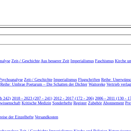
nalyse
Zeit-/ Geschichte
Aus besserer Zeit
Imperialismus
Faschismus
Kirche un
sychoanalyse
Zeit-/ Geschichte
Imperialismus
Flugschriften
Reihe: Unerwünsc
Reihe: Umbrae Poetarum – Die Schatten der Dichter
Waitoreke
Vertrieb verla
ab 242)
2018 - 2023 (207 - 241)
2012 - 2017 (172 - 206)
2006 - 2011 (130 - 1
wissenschaft
Kritische Medizin
Sonderhefte
Register
Zubehör
Abonnement
Pre
reise der Einzelhefte
Versandkosten