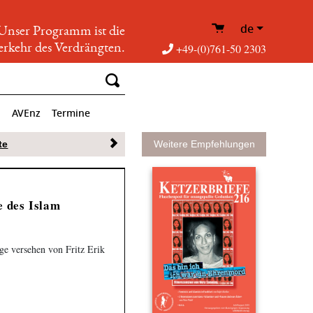
de
Unser Programm ist die
rkehr des Verdrängten.
+49-(0)761-50 2303
p
AVEnz
Termine
te
Weitere Empfehlungen
e des Islam
ge versehen von Fritz Erik