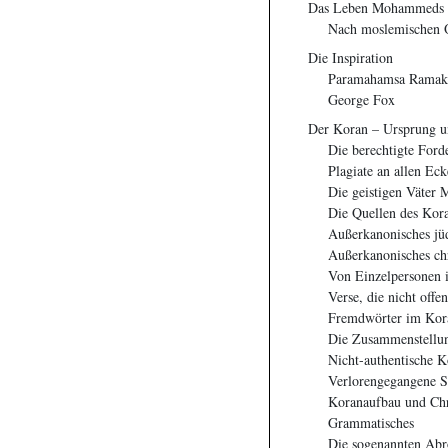
Das Leben Mohammeds
Nach moslemischen 
Die Inspiration
Paramahamsa Ramak
George Fox
Der Koran – Ursprung u
Die berechtigte For
Plagiate an allen Ec
Die geistigen Väte
Die Quellen des Kor
Außerkanonisches jüd
Außerkanonisches chr
Von Einzelpersonen i
Verse, die nicht off
Fremdwörter im Kor
Die Zusammenstellun
Nicht-authentische K
Verlorengegangene S
Koranaufbau und Ch
Grammatisches
Die sogenannten Abr