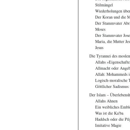
Stilmängel
Wiederholungen übe
Der Koran und die M
Der Stammvater Ab
Moses
Der Stammvater Jos
Maria, die Mutter Je
Jesus
Die Tyrannei des moslem
Allahs »Eigenschaft
Allmacht oder Angeb
Allah: Mohammeds ide
Logisch-moralische 
Göttlicher Sadismus:
Der Islam – Überlebensh
Allahs Ahnen
Ein weibliches Emb
Was ist die Ka'ba
Haddsch oder die Pil
Imitative Magie