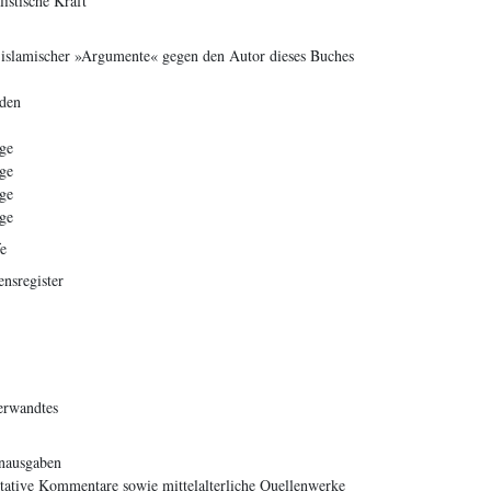
listische Kraft
 islamischer »Argumente« gegen den Autor dieses Buches
nden
ge
ge
ge
ge
e
nsregister
erwandtes
nausgaben
itative Kommentare sowie mittelalterliche Quellenwerke