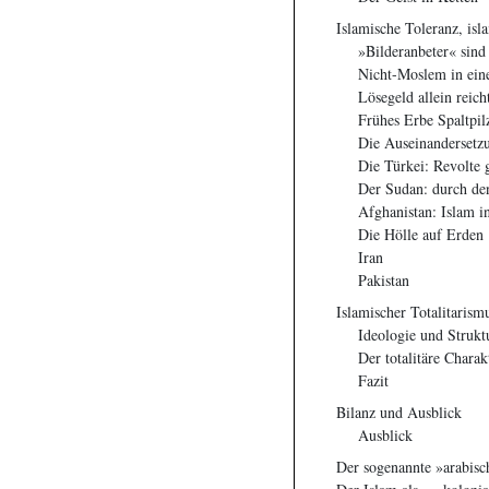
Islamische Toleranz, isl
»Bilderanbeter« sind
Nicht-Moslem in eine
Lösegeld allein reich
Frühes Erbe Spaltpil
Die Auseinandersetz
Die Türkei: Revolte 
Der Sudan: durch de
Afghanistan: Islam in
Die Hölle auf Erden
Iran
Pakistan
Islamischer Totalitarism
Ideologie und Strukt
Der totalitäre Charak
Fazit
Bilanz und Ausblick
Ausblick
Der sogenannte »arabisc