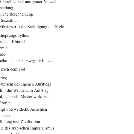
cheußlichkeit aus grauer Vorzeit
neidung
liche Beschneidung
 Sexualität
örpers tritt die Schädigung der Seele
Schöpfungsmythos
 sieben Himmeln
omie
nne
eibe – und sie bewegt sich nicht
n nach dem Tod
rieg
ßtsein des eigenen Aufstiegs
dr – die Wende zum Aufstieg
d, oder: ein Muster wirkt nach
Profite
tigt überweltliche Ansichten
opheten
ildung und Zivilisation
gie des arabischen Imperialismus