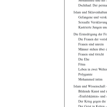
Mohammed und der a
Dschihad: Der perma
Islam und Sklavenhaltu
Gefangene und versk
Sexualle Versklavun
Kastrierte Jungen u
Die Erniedrigung der Fr
Die Frauen der voris
Frauen sind unrein
Männer stehen über 
Frauen sind töricht
Die Ehe
Fitna
Leben in zwei Welte
Polygamie
Mohammed intim
Islam und Wissenschaft 
Bildende Kunst und 
»Teufelskästen« und 
Der Krieg gegen die 
Der Geist in Ketten 