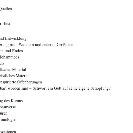
Quellen
rishna
nd Entwicklung
derung nach Wundern und anderen Großtaten
ken und Enden
r Mohammeds
ans
isches Material
istliches Material
nspirierte Offenbarungen
enbart worden sind – Schwört ein Gott auf seine eigene Schöpfung?
an
g des Korans
oranverse
uren
ronologie
ogationen