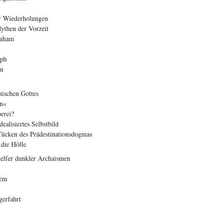
r Wiederholungen
ythen der Vorzeit
raham
eph
su
ischen Gottes
en«
erei?
alisiertes Selbstbild
Tücken des Prädestinationsdogmas
 die Hölle
elfer dunkler Archaismen
lem
gerfahrt