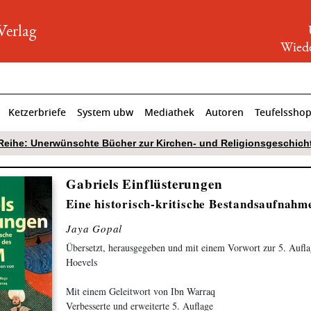
rlag
Wiede
Ketzerbriefe
System ubw
Mediathek
Autoren
Teufelssho
Reihe: Unerwünschte Bücher zur Kirchen- und Religionsgeschich
Gabriels Einflüsterungen
Eine historisch-kritische Bestands­aufnahm
Jaya Gopal
Übersetzt, herausgegeben und mit einem Vorwort zur 5. Aufla
Hoevels
Mit einem Geleitwort von Ibn Warraq
Verbesserte und erweiterte 5. Auflage