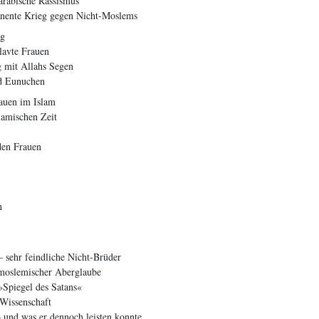
rabische Rassismus
nente Krieg gegen Nicht-Moslems
ng
lavte Frauen
g mit Allahs Segen
nd Eunuchen
auen im Islam
lamischen Zeit
den Frauen
n
– sehr feindliche Nicht-Brüder
moslemischer Aberglaube
»Spiegel des Satans«
Wissenschaft
– und was er dennoch leisten konnte